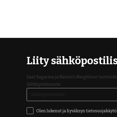
Liity sähköpostilis
Saat Sugarina ja Nature’s Neighbour tuotteiden
Sähköpostiosoite:
Olen lukenut ja hyväksyn tietosuojakäyt