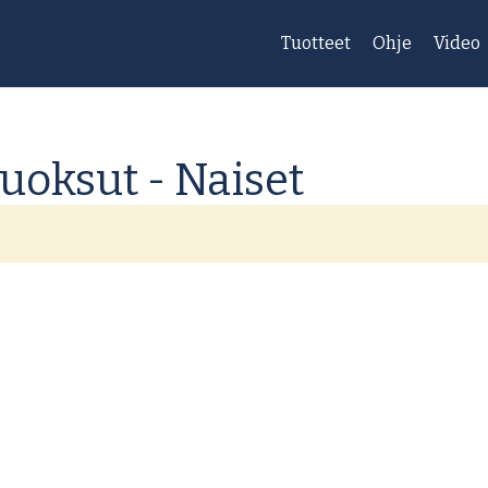
Tuotteet
Ohje
Video
tuoksut - Naiset