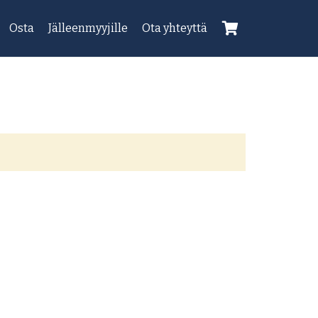
Osta
Jälleenmyyjille
Ota yhteyttä