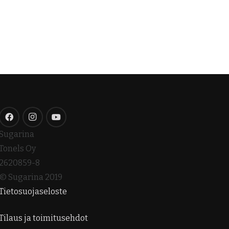
Sugarina
Tonels Oy
2620859-8
© Sugarina 2019
Tietosuojaseloste
Tilaus ja toimitusehdot