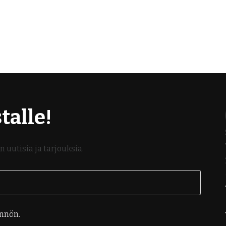
talle!
 uutisia ja tarjouksia.
önnön.