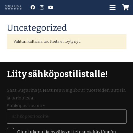
Uncategorized
Valitun kaltaisia tuotteita ei löytynyt.
Liity sähköpostilistalle!
Saat Sugarina ja Nature’s Neighbour tuotteiden uutisia
ja tarjouksia.
Sähköpostiosoite:
Olen lukenut ja hyväksyn tietosuojakäytönnön.