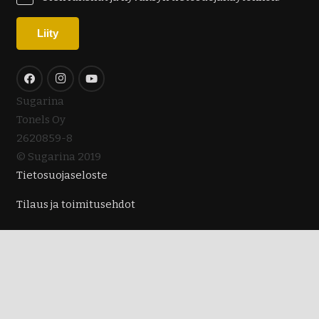
Sugarina
Tonels Oy
2620859-8
© Sugarina 2019
Tietosuojaseloste
Tilaus ja toimitusehdot