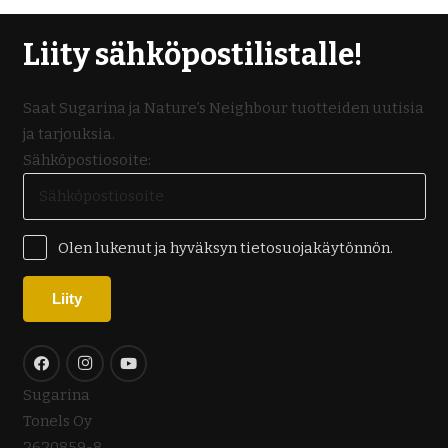
Liity sähköpostilistalle!
Saat Sugarina ja Nature’s Neighbour tuotteiden uutisia
ja tarjouksia.
Sähköpostiosoite:
Olen lukenut ja hyväksyn tietosuojakäytönnön.
Sugarina
Tonels Oy
2620859-8